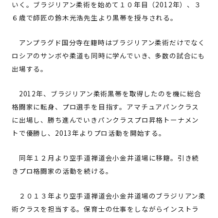
いく。ブラジリアン柔術を始めて１０年目（2012年）、３
６歳で師匠の鈴木光浩先生より黒帯を授与される。
アンプラグド国分寺在籍時はブラジリアン柔術だけでなく
ロシアのサンボや柔道も同時に学んでいき、多数の試合にも
出場する。
2012年、ブラジリアン柔術黒帯を取得したのを機に総合
格闘家に転身、プロ選手を目指す。アマチュアパンクラス
に出場し、勝ち進んでいきパンクラスプロ昇格トーナメン
トで優勝し、2013年よりプロ活動を開始する。
同年１２月より空手道禅道会小金井道場に移籍。引き続
きプロ格闘家の活動を続ける。
２０１３年より空手道禅道会小金井道場のブラジリアン柔
術クラスを担当する。保育士の仕事をしながらインストラ