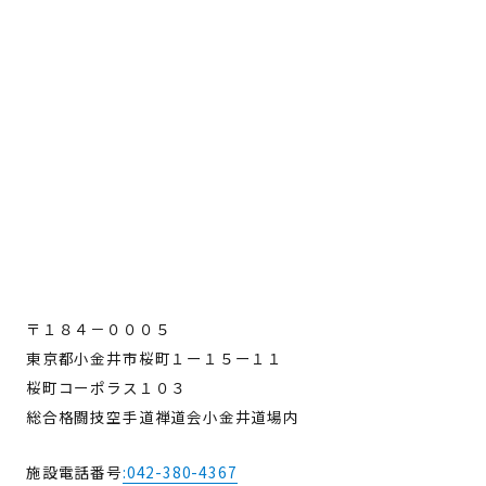
〒１８４－０００５
東京都小金井市桜町１ー１５ー１１
桜町コーポラス１０３
総合格闘技空手道禅道会小金井道場内
施設電話番号
:042-380-4367