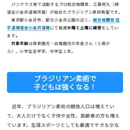
パンクラス等で活動するプロ総合格闘家、工藤修久（禅
道会小金井道場所属）が始めたブラジリアン柔術教室です。
東京都小金井市、都立小金井公園の近く、
総合格闘技 空
手道禅道会小金井道場
にて毎週
木曜と土曜に練習
をしてい
ます
。
対象年齢
は保育園児・幼稚園児の年長さん（５歳か
ら）、小学生全学年、中学生１年。
ブラジリアン柔術で
子どもは強くなる！
近年、ブラジリアン柔術の競技人口は増えてい
て、大人だけでなく子供や女性、高齢者の方も増え
ています。生涯スポーツとしても最適でケガも少な