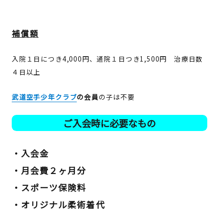
補償額
入院１日につき4,000円、通院１日つき1,500円 治療日数
４日以上
武道空手少年クラブ
の会員
の子は不要
ご入会時に必要なもの
・入会金
・月会費２ヶ月分
・
スポーツ保険料
・
オリジナル柔術着代