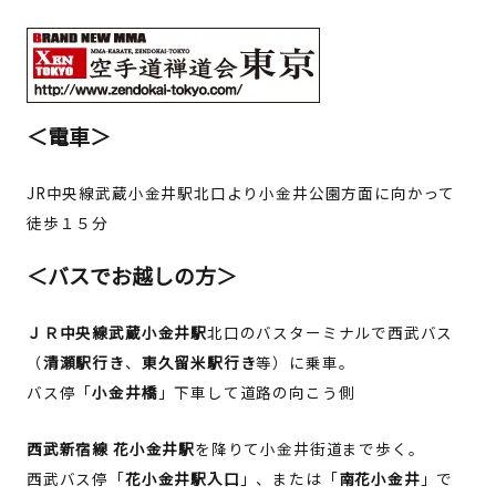
＜電車＞
JR中央線武蔵小金井駅北口より小金井公園方面に向かって
徒歩１５分
＜バスでお越しの方＞
ＪＲ中央線武蔵小金井駅
北口のバスターミナルで西武バス
（
清瀬駅行き
、
東久留米駅行き
等）に乗車。
バス停「
小金井橋
」下車して道路の向こう側
西武新宿線 花小金井駅
を降りて小金井街道まで歩く。
西武バス停「
花小金井駅入口
」、または「
南花小金井
」で